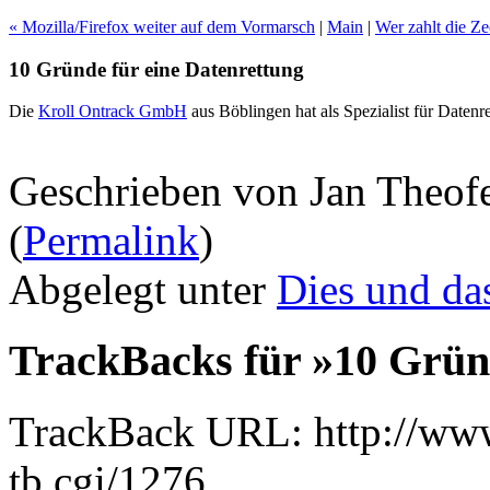
« Mozilla/Firefox weiter auf dem Vormarsch
|
Main
|
Wer zahlt die 
10 Gründe für eine Datenrettung
Die
Kroll Ontrack GmbH
aus Böblingen hat als Spezialist für Datenr
Geschrieben von Jan Theof
(
Permalink
)
Abgelegt unter
Dies und da
TrackBacks für »10 Gründ
TrackBack URL: http://www
tb.cgi/1276