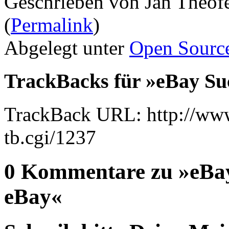
Geschrieben von Jan Theof
(
Permalink
)
Abgelegt unter
Open Sourc
TrackBacks für »eBay Suc
TrackBack URL: http://www
tb.cgi/1237
0 Kommentare zu »eBay 
eBay«