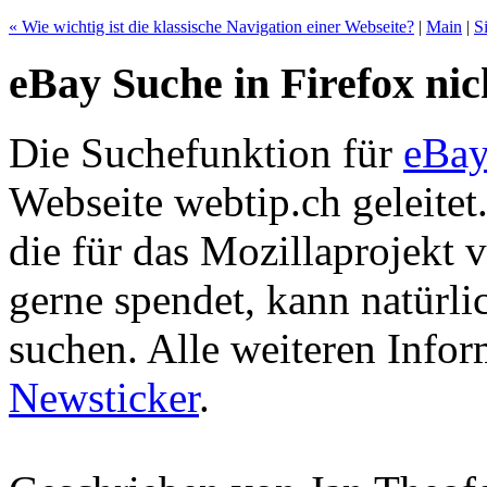
« Wie wichtig ist die klassische Navigation einer Webseite?
|
Main
|
S
eBay Suche in Firefox nic
Die Suchefunktion für
eBa
Webseite webtip.ch geleite
die für das Mozillaprojekt 
gerne spendet, kann natürli
suchen. Alle weiteren Infor
Newsticker
.