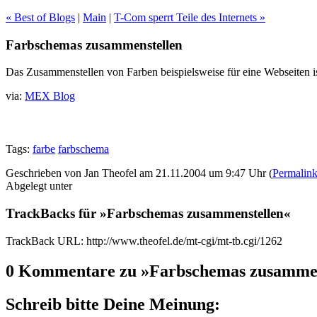
« Best of Blogs
|
Main
|
T-Com sperrt Teile des Internets »
Farbschemas zusammenstellen
Das Zusammenstellen von Farben beispielsweise für eine Webseiten is
via:
MEX Blog
Tags:
farbe
farbschema
Geschrieben von Jan Theofel am 21.11.2004 um 9:47 Uhr (
Permalin
Abgelegt unter
TrackBacks für »Farbschemas zusammenstellen«
TrackBack URL: http://www.theofel.de/mt-cgi/mt-tb.cgi/1262
0 Kommentare zu »Farbschemas zusammen
Schreib bitte Deine Meinung: