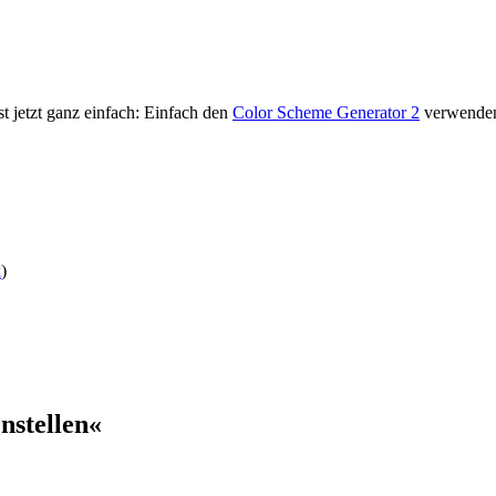
t jetzt ganz einfach: Einfach den
Color Scheme Generator 2
verwende
k
)
stellen«