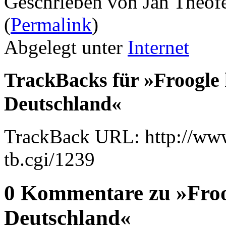
Geschrieben von Jan Theof
(
Permalink
)
Abgelegt unter
Internet
TrackBacks für »Froogle
Deutschland«
TrackBack URL: http://www
tb.cgi/1239
0 Kommentare zu »Froo
Deutschland«