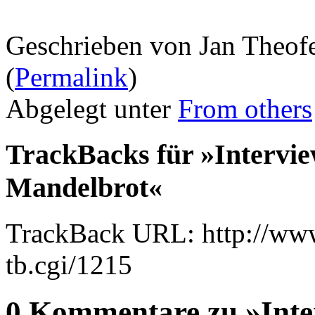
Geschrieben von Jan Theof
(
Permalink
)
Abgelegt unter
From others
TrackBacks für »Intervie
Mandelbrot«
TrackBack URL: http://www
tb.cgi/1215
0 Kommentare zu »Inter