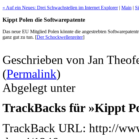
« Auf ein Neues: Drei Schwachstellen im Internet Explorer
|
Main
|
S
Kippt Polen die Softwarepatente
Das neue EU Mitglied Polen könnte die angestrebten Softwarepatent
ganz gut zu tun.
[
Der Schockwellenreiter
]
Geschrieben von Jan Theof
(
Permalink
)
Abgelegt unter
TrackBacks für »Kippt Po
TrackBack URL: http://www