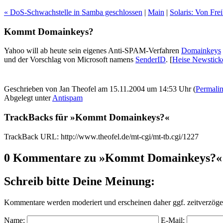
« DoS-Schwachstelle in Samba geschlossen
|
Main
|
Solaris: Von Frei
Kommt Domainkeys?
Yahoo will ab heute sein eigenes Anti-SPAM-Verfahren
Domainkeys
und der Vorschlag von Microsoft namens
SenderID
.
[
Heise Newstick
Geschrieben von Jan Theofel am 15.11.2004 um 14:53 Uhr (
Permali
Abgelegt unter
Antispam
TrackBacks für »Kommt Domainkeys?«
TrackBack URL: http://www.theofel.de/mt-cgi/mt-tb.cgi/1227
0 Kommentare zu »Kommt Domainkeys?«
Schreib bitte Deine Meinung:
Kommentare werden moderiert und erscheinen daher ggf. zeitverzöger
Name:
E-Mail: