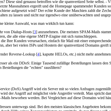
ufen? Diese sind genauso betroffen wie die spamvertized Seite selbst. 
 beherzte Massnahmen ergreift und die Homepage spammender Kunden so
chiene aufgesetzt wird? Der echte Kunde der Maschien zahlt die Zeche 
lten zu lassen und nicht nur irgendwo eine unüberwachten und ungepf
ne kleine Auswahl, was man wirklich tun kann:
hr von Dialup-Hosts [
3
] anzunehmen. Die meisten SPAM-Mails stammen
Viren, die alle eine eigene SMTP-Engine mit sich rumschleppen.
 die Ihre Kunden verursachen, einfach für Mail mit einer entsprechend
, aber bei vielen ISPs und Hostern der spamvertized Domains greift inz
hlender Reverse-Lookup [
4
], kaputte HELOs, etc.) nicht mehr annehmen
ser als ein DDoS: Einige Tausend zufällige Bestellungen lassen den Ser
n Bestellungen die "echten" rausfiltern?
ervice (DoS) Angriff wird ein Server mit so vielen Anfragen zugemüllt, 
 wird der Angriff auf möglichst viele Angreifer verteilt. Man spricht d
Mails beworben werden. Bei Vergleichen auf diese Domains wird häu
dressen unterwegs sind. Bei den meisten klassischen Angeboten bekom