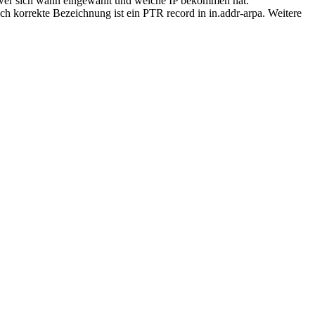
, wer sich wann eingewählt und welche IP bekommen hat.
h korrekte Bezeichnung ist ein PTR record in in.addr-arpa. Weitere