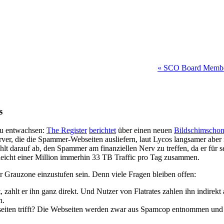
« SCO Board Member 
s
 zu entwachsen:
The Register
berichtet
über einen neuen
Bildschimschon
Server, die die Spammer-Webseiten ausliefern, laut Lycos langsamer ab
lt darauf ab, den Spammer am finanziellen Nerv zu treffen, da er für 
lleicht einer Million immerhin 33 TB Traffic pro Tag zusammen.
ner Grauzone einzustufen sein. Denn viele Fragen bleiben offen:
, zahlt er ihn ganz direkt. Und Nutzer von Flatrates zahlen ihn indire
n.
seiten trifft? Die Webseiten werden zwar aus Spamcop entnommen und ma