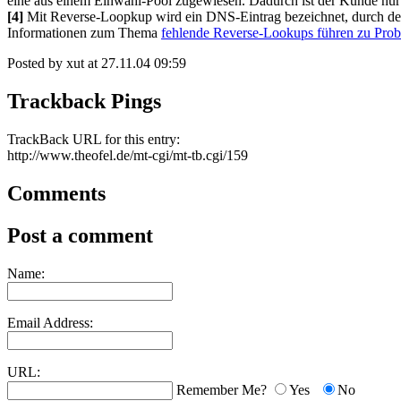
eine aus einem Einwahl-Pool zugewiesen. Dadurch ist der Kunde nur 
[4]
Mit Reverse-Loopkup wird ein DNS-Eintrag bezeichnet, durch den 
Informationen zum Thema
fehlende Reverse-Lookups führen zu Pro
Posted by xut at 27.11.04 09:59
Trackback Pings
TrackBack URL for this entry:
http://www.theofel.de/mt-cgi/mt-tb.cgi/159
Comments
Post a comment
Name:
Email Address:
URL:
Remember Me?
Yes
No