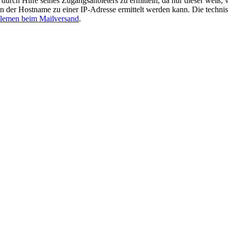
durch Hilfe seines Zugangsanbieters zu ermitteln, da nur dieser weiß
der Hostname zu einer IP-Adresse ermittelt werden kann. Die technisc
blemen beim Mailversand
.