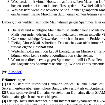
Was passiert mit virtual Hosts, die auf der selben Maschien la
hosten sonder bei einem kleinen Hoster, der im Zweifelsfall
Was passiert, wenn die beworbe Seite auf einer gekaperten Mas
ein Argument seine Maschinen durch einen echten Admin verwa
Dabei gibt es wirklich sinnvolle Maßnahmen gegen Spammer. Hier ei
Die erste und wichtigste Maßnahem ist, endlich keine Mails me
Mails versenden dürfen. Das hilft gleichzeitig gegen aktuelle 
Ganz uneinsichtige Netzwerke, die sich nicht um die Probleme,
Fleißig Abuse-Mails schreiben. Das macht zwar nicht immer Sinn
für das eigene Geschäft sind.
Weiterhin sollte man von kaputt konfigurierten Mailserver (fe
können eben keine saubere Konfiguration sicherstellen.
Wenn man direkt etwas gegen Spammer tun will ist Bestellen bes
die Logistik des Spammers nachhaltig. Wie soll er aus tausende
[via
Slashdot
]
Erläuterungen
[1]
DDoS steht für Distributed Denial of Service. Bei eine Denial of S
Server meistens über eine höhere Bandbreite verfügt als ein Angreifer
[2]
Unter spamvertized Domains versteht man Domains, die in SPAM-
Subdomains gleich mit zu erschlagen.
[3]
Dialup-Hosts sind Rechner, die im Internet mit dynamischen IP-A