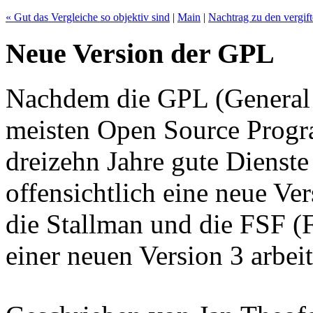
« Gut das Vergleiche so objektiv sind
|
Main
|
Nachtrag zu den vergift
Neue Version der GPL
Nachdem die GPL (General P
meisten Open Source Progr
dreizehn Jahre gute Dienste g
offensichtlich eine neue Ve
die Stallman und die FSF (
einer neuen Version 3 arbei