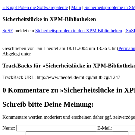
« Kippt Polen die Softwarepatente
|
Main
|
Sicherheitsprobleme in S
Sicherheitslücke in XPM-Bibliotheken
SuSE
meldet ein
Sicherheitsproblem in den XPM Bibliotheken
.
[
SuS
Geschrieben von Jan Theofel am 18.11.2004 um 13:36 Uhr (
Permali
Abgelegt unter
TrackBacks für »Sicherheitslücke in XPM-Bibliothek
TrackBack URL: http://www.theofel.de/mt-cgi/mt-tb.cgi/1247
0 Kommentare zu »Sicherheitslücke in X
Schreib bitte Deine Meinung:
Kommentare werden moderiert und erscheinen daher ggf. zeitverzöger
Name:
E-Mail: