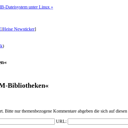
MB-Dateisystem unter Linux »
E
|
Heise Newsticker
]
nk
)
en«
PM-Bibliotheken«
t. Bitte nur themenbezogene Kommentare abgeben die sich auf diesen 
URL: