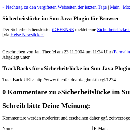
« Nachtrag zu den vergifteten Webseiten der letzten Tage
|
Main
|
Moz
Sicherheitslücke im Sun Java Plugin für Browser
Der Sicherheitsdiensleister
iDEFENSE
meldet eine
Sicherheitslücke 
[via
Heise Newsticker
]
Geschrieben von Jan Theofel am 23.11.2004 um 11:24 Uhr (
Permali
Abgelegt unter
TrackBacks für »Sicherheitslücke im Sun Java Plugi
TrackBack URL: http://www.theofel.de/mt-cgi/mt-tb.cgi/1274
0 Kommentare zu »Sicherheitslücke im Su
Schreib bitte Deine Meinung:
Kommentare werden moderiert und erscheinen daher ggf. zeitverzöger
Name:
E-Mail: