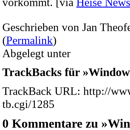
vorkommt.
[via
Heise News
Geschrieben von Jan Theof
(
Permalink
)
Abgelegt unter
TrackBacks für »Windows
TrackBack URL: http://www
tb.cgi/1285
0 Kommentare zu »Win