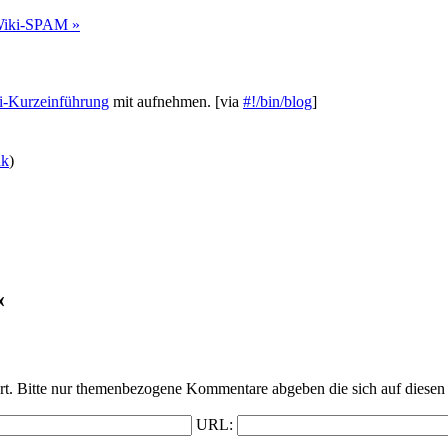
 Wiki-SPAM »
i-Kurzeinführung
mit aufnehmen.
[via
#!/bin/blog
]
nk
)
«
t. Bitte nur themenbezogene Kommentare abgeben die sich auf diesen 
URL: