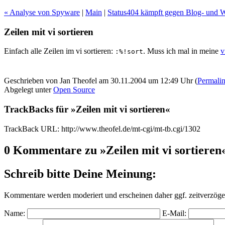
« Analyse von Spyware
|
Main
|
Status404 kämpft gegen Blog- und
Zeilen mit vi sortieren
Einfach alle Zeilen im vi sortieren:
. Muss ich mal in meine
v
:%!sort
Geschrieben von Jan Theofel am 30.11.2004 um 12:49 Uhr (
Permali
Abgelegt unter
Open Source
TrackBacks für »Zeilen mit vi sortieren«
TrackBack URL: http://www.theofel.de/mt-cgi/mt-tb.cgi/1302
0 Kommentare zu »Zeilen mit vi sortieren
Schreib bitte Deine Meinung:
Kommentare werden moderiert und erscheinen daher ggf. zeitverzöger
Name:
E-Mail: