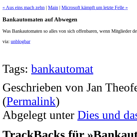
« Aus eins mach zehn
|
Main
|
Microsoft kämpft um letzte Felle »
Bankautomaten auf Abwegen
Was Bankautomaten so alles von sich offenbaren, wenn Mitglieder d
via:
unblogbar
Tags:
bankautomat
Geschrieben von Jan Theof
(
Permalink
)
Abgelegt unter
Dies und da
TrackBacks für »Bankau