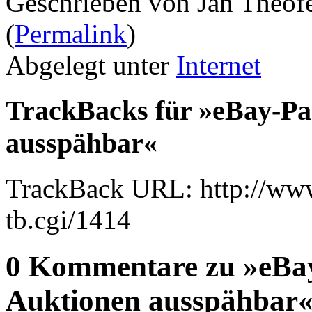
Geschrieben von Jan Theof
(
Permalink
)
Abgelegt unter
Internet
TrackBacks für »eBay-Pa
ausspähbar«
TrackBack URL: http://www
tb.cgi/1414
0 Kommentare zu »eBay
Auktionen ausspähbar