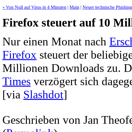
« Von Null auf Virus in 4 Minuten
|
Main
|
Neuer technische Phishing
Firefox steuert auf 10 Mi
Nur einen Monat nach
Ersc
Firefox
steuert der beliebig
Millionen Downloads zu. 
Times
verzögert sich dageg
[via
Slashdot
]
Geschrieben von Jan Theof