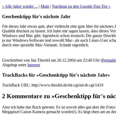
« Alle Jahre wieder ...
|
Main
|
Nachtrag zu den Google-Top-Ten »
Geschenktipp für's nächste Jahr
Für dieses Jahr etwas spät, aber vielleicht eine gute Idee für nächste
Qualität drucken zu lassen. Ich habe mir sagen lassen, dass dieses Ve
Windows und Mac gibt. Irgendwie schon ironisch: Die ganze Druckbra
ja nur Windows-Software und sowohl Mac- als auch Linux-User schaue
durch eine spezielle Mac-Variante. Schade eigentlich.
Geschrieben von Jan Theofel am 26.12.2004 um 22:40 Uhr (
Permali
Abgelegt unter
Internet
TrackBacks für »Geschenktipp für's nächste Jahr«
TrackBack URL: http://www.theofel.de/mt-cgi/mt-tb.cgi/1419
2 Kommentare zu »Geschenktipp für's näc
Also ich habe das Buch getestet. Es ist soweit alles gut aber die Foto
Megapixel Canon Kamera gemacht worden!). Es liegt eben am an de