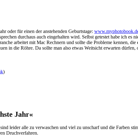
s Jahr oder für einen der anstehenden Geburtstage:
www.myphotobook.d
rsprechen durchaus auch eingehalten wird. Selbst getestet habe ich es n
nche arbeitet mit Mac Rechnern und sollte die Probleme kennen, die e
n in die Röhre. Da sollte man also etwas Weitsicht erwarten dürfen, o
nk
)
hste Jahr«
s sind leider alle zu verwaschen und viel zu unscharf und die Farben st
ren Druchverfahren.