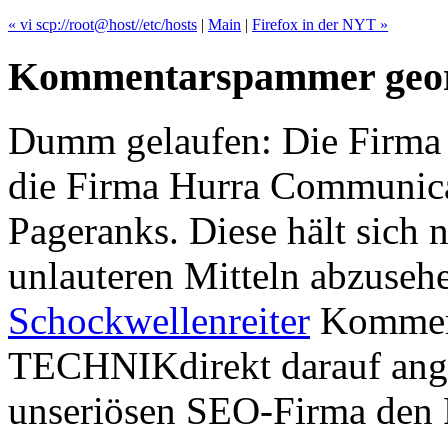
« vi scp://root@host//etc/hosts
|
Main
|
Firefox in der NYT »
Kommentarspammer geor
Dumm gelaufen: Die Firma
die Firma Hurra Communica
Pageranks. Diese hält sich 
unlauteren Mitteln abzusehe
Schockwellenreiter
Komment
TECHNIKdirekt darauf ange
unseriösen SEO-Firma den 