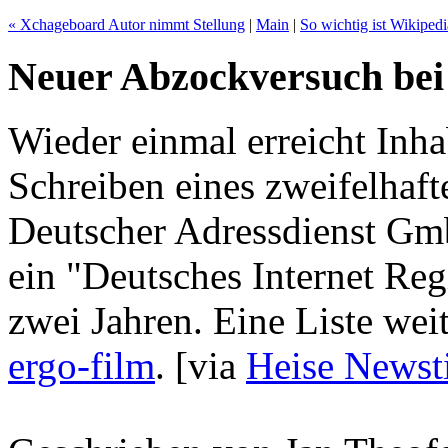
« Xchageboard Autor nimmt Stellung
|
Main
|
So wichtig ist Wikipedi
Neuer Abzockversuch be
Wieder einmal erreicht Inh
Schreiben eines zweifelhaf
Deutscher Adressdienst Gm
ein "Deutsches Internet Regi
zwei Jahren. Eine Liste wei
ergo-film
.
[via
Heise Newst