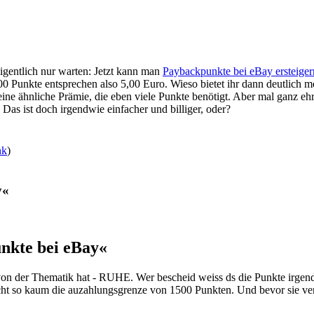
igentlich nur warten: Jetzt kann man
Paybackpunkte bei eBay ersteiger
500 Punkte entsprechen also 5,00 Euro. Wieso bietet ihr dann deutlich m
ine ähnliche Prämie, die eben viele Punkte benötigt. Aber mal ganz ehr
as ist doch irgendwie einfacher und billiger, oder?
nk
)
y«
nkte bei eBay«
 der Thematik hat - RUHE. Wer bescheid weiss ds die Punkte irgendw
cht so kaum die auzahlungsgrenze von 1500 Punkten. Und bevor sie ver