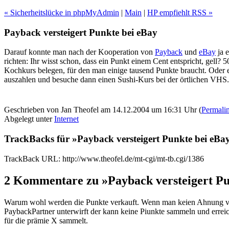
« Sicherheitslücke in phpMyAdmin
|
Main
|
HP empfiehlt RSS »
Payback versteigert Punkte bei eBay
Darauf konnte man nach der Kooperation von
Payback
und
eBay
ja e
richten: Ihr wisst schon, dass ein Punkt einem Cent entspricht, gell? 
Kochkurs belegen, für den man einige tausend Punkte braucht. Oder e
auszahlen und besuche dann einen Sushi-Kurs bei der örtlichen VHS. D
Geschrieben von Jan Theofel am 14.12.2004 um 16:31 Uhr (
Permali
Abgelegt unter
Internet
TrackBacks für »Payback versteigert Punkte bei eBa
TrackBack URL: http://www.theofel.de/mt-cgi/mt-tb.cgi/1386
2 Kommentare zu »Payback versteigert Pu
Warum wohl werden die Punkte verkauft. Wenn man keien Ahnung von
PaybackPartner unterwirft der kann keine Piunkte sammeln und errei
für die prämie X sammelt.