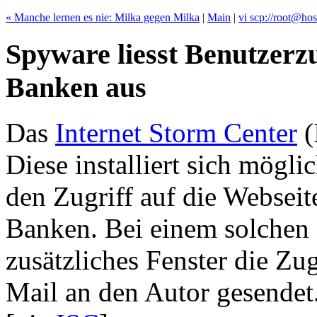
« Manche lernen es nie: Milka gegen Milka
|
Main
|
vi scp://root@host
Spyware liesst Benutzerzu
Banken aus
Das
Internet Storm Center
(
Diese installiert sich mögl
den Zugriff auf die Webseit
Banken. Bei einem solchen Z
zusätzliches Fenster die Zu
Mail an den Autor gesendet