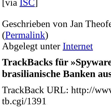
[via
ISC
]
Geschrieben von Jan Theof
(
Permalink
)
Abgelegt unter
Internet
TrackBacks für »Spyware 
brasilianische Banken au
TrackBack URL: http://www
tb.cgi/1391