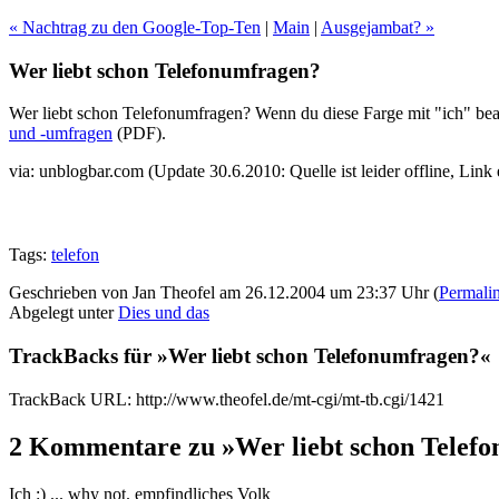
« Nachtrag zu den Google-Top-Ten
|
Main
|
Ausgejambat? »
Wer liebt schon Telefonumfragen?
Wer liebt schon Telefonumfragen? Wenn du diese Farge mit "ich" beant
und -umfragen
(PDF).
via: unblogbar.com (Update 30.6.2010: Quelle ist leider offline, Link 
Tags:
telefon
Geschrieben von Jan Theofel am 26.12.2004 um 23:37 Uhr (
Permali
Abgelegt unter
Dies und das
TrackBacks für »Wer liebt schon Telefonumfragen?«
TrackBack URL: http://www.theofel.de/mt-cgi/mt-tb.cgi/1421
2 Kommentare zu »Wer liebt schon Telef
Ich :) ... why not. empfindliches Volk