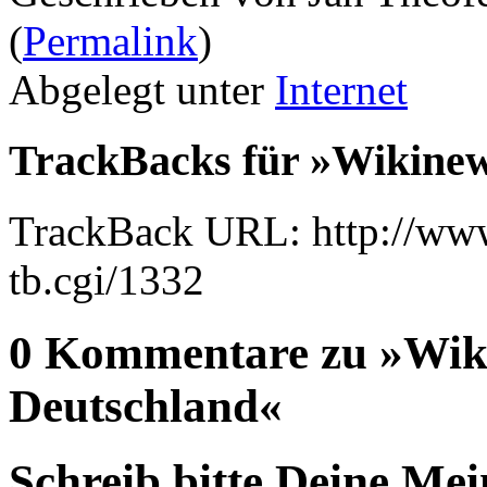
(
Permalink
)
Abgelegt unter
Internet
TrackBacks für »Wikinews
TrackBack URL: http://www
tb.cgi/1332
0 Kommentare zu »Wiki
Deutschland«
Schreib bitte Deine Me