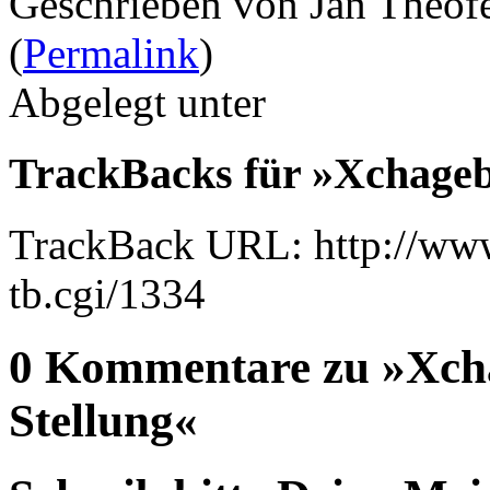
Geschrieben von Jan Theof
(
Permalink
)
Abgelegt unter
TrackBacks für »Xchageb
TrackBack URL: http://www
tb.cgi/1334
0 Kommentare zu »Xch
Stellung«