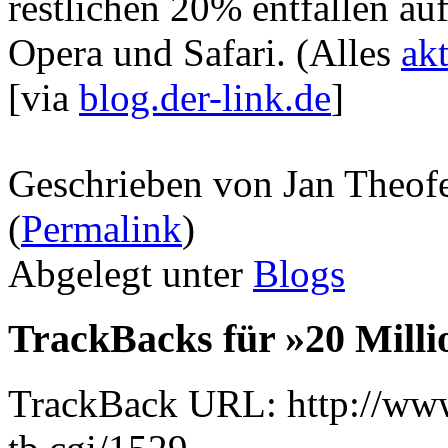
restlichen 20% entfallen au
Opera und Safari. (Alles
ak
[via
blog.der-link.de
]
Geschrieben von Jan Theof
(
Permalink
)
Abgelegt unter
Blogs
TrackBacks für »20 Milli
TrackBack URL: http://www