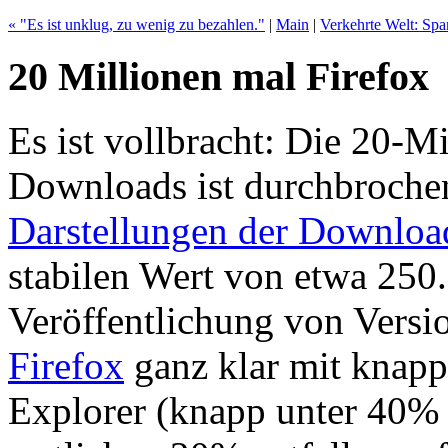
« "Es ist unklug, zu wenig zu bezahlen."
|
Main
|
Verkehrte Welt: Sp
20 Millionen mal Firefox
Es ist vollbracht: Die 20-M
Downloads ist durchbrochen
Darstellungen der Downloa
stabilen Wert von etwa 250
Veröffentlichung von Versi
Firefox
ganz klar mit knapp
Explorer (knapp unter 40% f