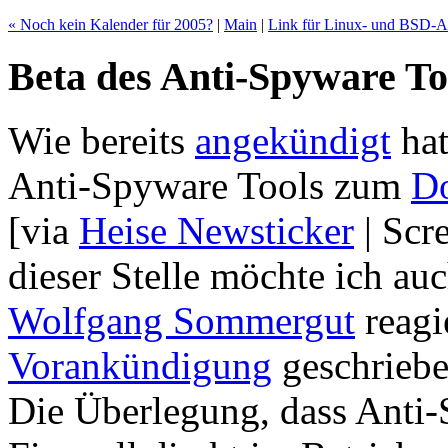
« Noch kein Kalender für 2005?
|
Main
|
Link für Linux- und BSD-A
Beta des Anti-Spyware To
Wie bereits
angekündigt
ha
Anti-Spyware Tools zum
D
[via
Heise Newsticker
| Scr
dieser Stelle möchte ich au
Wolfgang Sommergut
reagi
Vorankündigung
geschriebe
Die Überlegung, dass Anti-