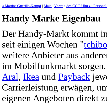
« Martins Guerilla-Kampf
|
Main
|
Vortrag des CCC Ulm zu Personal 
Handy Marke Eigenbau
Der Handy-Markt kommt i
seit einigen Wochen "
tchib
weitere Anbieter aus ander
im Mobilfunkmarkt sorgen.
Aral
,
Ikea
und
Payback
jewe
Carrierleistung erwägen, u
eigenen Angeboten direkt z