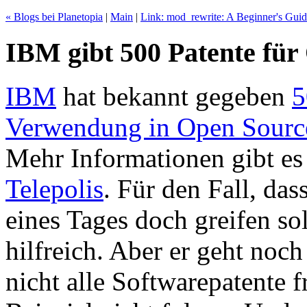
« Blogs bei Planetopia
|
Main
|
Link: mod_rewrite: A Beginner's Gui
IBM gibt 500 Patente für
IBM
hat bekannt gegeben
5
Verwendung in Open Sour
Mehr Informationen gibt e
Telepolis
. Für den Fall, da
eines Tages doch greifen soll
hilfreich. Aber er geht noc
nicht alle Softwarepatente 