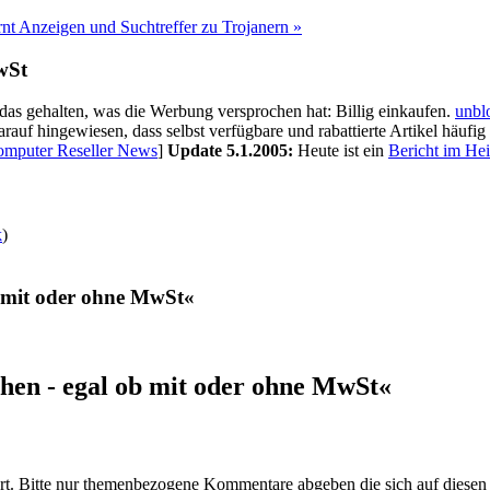
rnt Anzeigen und Suchtreffer zu Trojanern »
wSt
das gehalten, was die Werbung versprochen hat: Billig einkaufen.
unbl
rauf hingewiesen, dass selbst verfügbare und rabattierte Artikel häufig
mputer Reseller News
]
Update 5.1.2005:
Heute ist ein
Bericht im He
k
)
b mit oder ohne MwSt«
hen - egal ob mit oder ohne MwSt«
t. Bitte nur themenbezogene Kommentare abgeben die sich auf diesen 