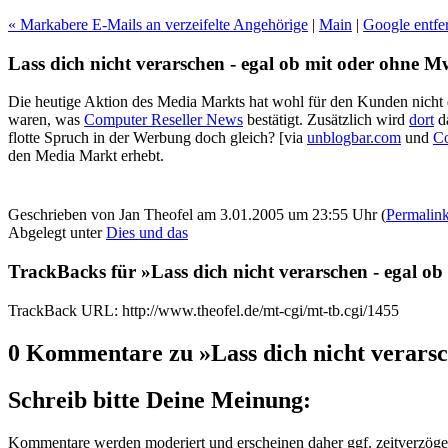
« Markabere E-Mails an verzeifelte Angehörige
|
Main
|
Google entfe
Lass dich nicht verarschen - egal ob mit oder ohne M
Die heutige Aktion des Media Markts hat wohl für den Kunden nicht 
waren, was
Computer Reseller News
bestätigt. Zusätzlich wird
dort
da
flotte Spruch in der Werbung doch gleich? [via
unblogbar.com
und
Co
den Media Markt erhebt.
Geschrieben von Jan Theofel am 3.01.2005 um 23:55 Uhr (
Permalin
Abgelegt unter
Dies und das
TrackBacks für »Lass dich nicht verarschen - egal o
TrackBack URL: http://www.theofel.de/mt-cgi/mt-tb.cgi/1455
0 Kommentare zu »Lass dich nicht verarsc
Schreib bitte Deine Meinung:
Kommentare werden moderiert und erscheinen daher ggf. zeitverzöger