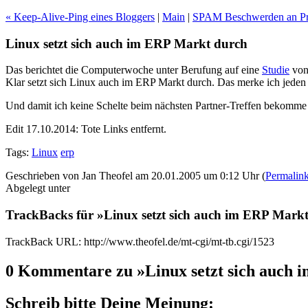
« Keep-Alive-Ping eines Bloggers
|
Main
|
SPAM Beschwerden an Pr
Linux setzt sich auch im ERP Markt durch
Das berichtet die Computerwoche unter Berufung auf eine
Studie
von 
Klar setzt sich Linux auch im ERP Markt durch. Das merke ich jeden
Und damit ich keine Schelte beim nächsten Partner-Treffen bekomme m
Edit 17.10.2014: Tote Links entfernt.
Tags:
Linux
erp
Geschrieben von Jan Theofel am 20.01.2005 um 0:12 Uhr (
Permalin
Abgelegt unter
TrackBacks für »Linux setzt sich auch im ERP Mark
TrackBack URL: http://www.theofel.de/mt-cgi/mt-tb.cgi/1523
0 Kommentare zu »Linux setzt sich auch
Schreib bitte Deine Meinung: