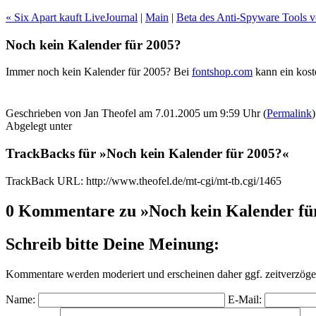
« Six Apart kauft LiveJournal
|
Main
|
Beta des Anti-Spyware Tools v
Noch kein Kalender für 2005?
Immer noch kein Kalender für 2005? Bei
fontshop.com
kann ein kost
Geschrieben von Jan Theofel am 7.01.2005 um 9:59 Uhr (
Permalink
)
Abgelegt unter
TrackBacks für »Noch kein Kalender für 2005?«
TrackBack URL: http://www.theofel.de/mt-cgi/mt-tb.cgi/1465
0 Kommentare zu »Noch kein Kalender fü
Schreib bitte Deine Meinung:
Kommentare werden moderiert und erscheinen daher ggf. zeitverzöger
Name:
E-Mail: