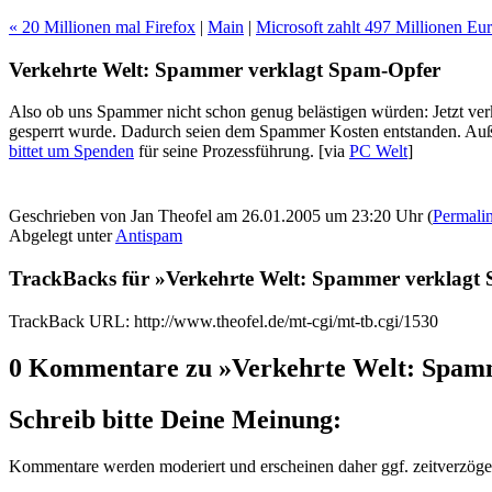
« 20 Millionen mal Firefox
|
Main
|
Microsoft zahlt 497 Millionen Eu
Verkehrte Welt: Spammer verklagt Spam-Opfer
Also ob uns Spammer nicht schon genug belästigen würden: Jetzt ver
gesperrt wurde. Dadurch seien dem Spammer Kosten entstanden. Außer
bittet um Spenden
für seine Prozessführung.
[via
PC Welt
]
Geschrieben von Jan Theofel am 26.01.2005 um 23:20 Uhr (
Permali
Abgelegt unter
Antispam
TrackBacks für »Verkehrte Welt: Spammer verklagt
TrackBack URL: http://www.theofel.de/mt-cgi/mt-tb.cgi/1530
0 Kommentare zu »Verkehrte Welt: Spam
Schreib bitte Deine Meinung:
Kommentare werden moderiert und erscheinen daher ggf. zeitverzöger