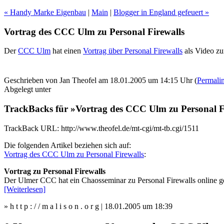
« Handy Marke Eigenbau
|
Main
|
Blogger in England gefeuert »
Vortrag des CCC Ulm zu Personal Firewalls
Der
CCC Ulm
hat einen
Vortrag über Personal Firewalls
als Video z
Geschrieben von Jan Theofel am 18.01.2005 um 14:15 Uhr (
Permali
Abgelegt unter
TrackBacks für »Vortrag des CCC Ulm zu Personal F
TrackBack URL: http://www.theofel.de/mt-cgi/mt-tb.cgi/1511
Die folgenden Artikel beziehen sich auf:
Vortrag des CCC Ulm zu Personal Firewalls
:
Vortrag zu Personal Firewalls
Der Ulmer CCC hat ein Chaosseminar zu Personal Firewalls online gest
[Weiterlesen]
» h t t p : / / m a l i s o n . o r g | 18.01.2005 um 18:39