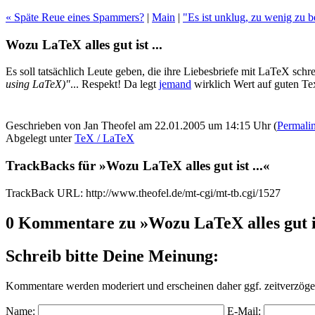
« Späte Reue eines Spammers?
|
Main
|
"Es ist unklug, zu wenig zu b
Wozu LaTeX alles gut ist ...
Es soll tatsächlich Leute geben, die ihre Liebesbriefe mit LaTeX schr
using LaTeX)"
... Respekt! Da legt
jemand
wirklich Wert auf guten Tex
Geschrieben von Jan Theofel am 22.01.2005 um 14:15 Uhr (
Permali
Abgelegt unter
TeX / LaTeX
TrackBacks für »Wozu LaTeX alles gut ist ...«
TrackBack URL: http://www.theofel.de/mt-cgi/mt-tb.cgi/1527
0 Kommentare zu »Wozu LaTeX alles gut is
Schreib bitte Deine Meinung:
Kommentare werden moderiert und erscheinen daher ggf. zeitverzöger
Name:
E-Mail: