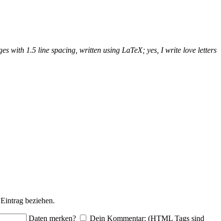
ages with 1.5 line spacing, written using LaTeX; yes, I write love letters
Eintrag beziehen.
Daten merken?
Dein Kommentar: (HTML Tags sind