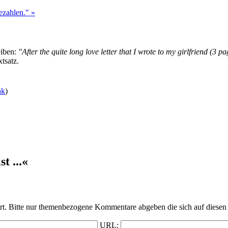
ezahlen." »
eiben:
"After the quite long love letter that I wrote to my girlfriend (3 p
tsatz.
nk
)
t ...«
t. Bitte nur themenbezogene Kommentare abgeben die sich auf diesen 
URL: