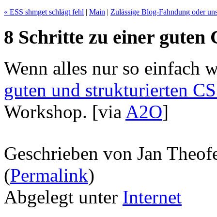
« ESS shmget schlägt fehl
|
Main
|
Zulässige Blog-Fahndung oder un
8 Schritte zu einer guten
Wenn alles nur so einfach w
guten und strukturierten C
Workshop.
[via
A2O
]
Geschrieben von Jan Theof
(
Permalink
)
Abgelegt unter
Internet