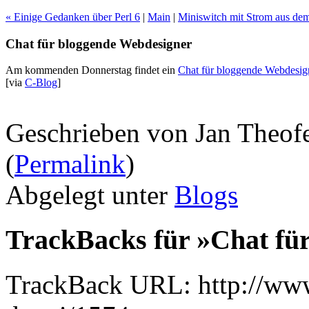
« Einige Gedanken über Perl 6
|
Main
|
Miniswitch mit Strom aus de
Chat für bloggende Webdesigner
Am kommenden Donnerstag findet ein
Chat für bloggende Webdesig
[via
C-Blog
]
Geschrieben von Jan Theof
(
Permalink
)
Abgelegt unter
Blogs
TrackBacks für »Chat fü
TrackBack URL: http://www