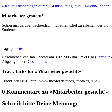
« Kaum Einsparungen durch IT-Outsourcing in Billig-Lohn-Länder
|
Mitarbeiter gesucht!
Schon mal darüber nachgedacht, für einen Chef zu arbeiten, der blogg
Studenten.
Tags:
job
etes
Geschrieben von Jan Theofel am 3.02.2005 um 12:58 Uhr (
Permalin
Abgelegt unter
Dies und das
TrackBacks für »Mitarbeiter gesucht!«
TrackBack URL: http://www.theofel.de/mt-cgi/mt-tb.cgi/1543
0 Kommentare zu »Mitarbeiter gesucht!«
Schreib bitte Deine Meinung: