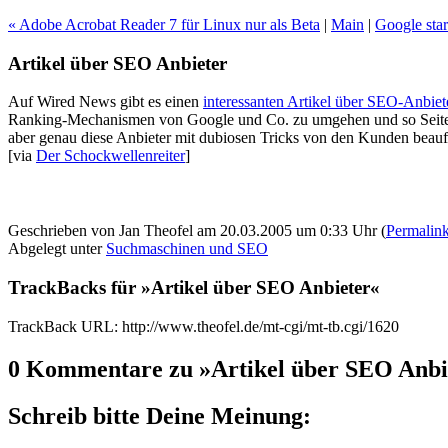
« Adobe Acrobat Reader 7 für Linux nur als Beta
|
Main
|
Google star
Artikel über SEO Anbieter
Auf Wired News gibt es einen
interessanten Artikel über SEO-Anbiet
Ranking-Mechanismen von Google und Co. zu umgehen und so Seiten auf
aber genau diese Anbieter mit dubiosen Tricks von den Kunden beauf
[via
Der Schockwellenreiter
]
Geschrieben von Jan Theofel am 20.03.2005 um 0:33 Uhr (
Permalin
Abgelegt unter
Suchmaschinen und SEO
TrackBacks für »Artikel über SEO Anbieter«
TrackBack URL: http://www.theofel.de/mt-cgi/mt-tb.cgi/1620
0 Kommentare zu »Artikel über SEO Anbi
Schreib bitte Deine Meinung: