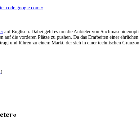
tet code.google.com »
er
auf Englisch. Dabei geht es um die Anbieter von Suchmaschinenoptimi
 die vorderen Plätze zu pushen. Da das Erarbeiten einer ehrlichen Pl
tragt und führen zu einem Markt, der sich in einer technischen Grauz
k
)
eter«