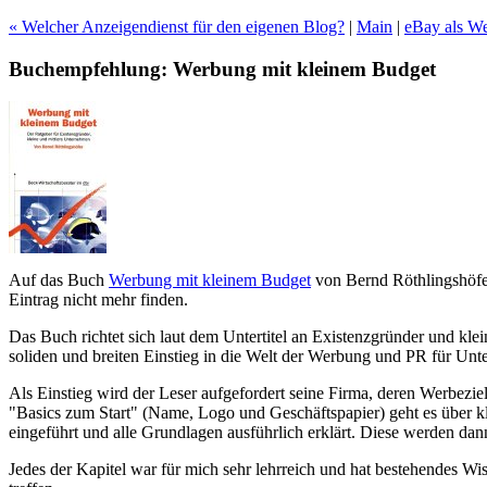
« Welcher Anzeigendienst für den eigenen Blog?
|
Main
|
eBay als We
Buchempfehlung: Werbung mit kleinem Budget
Auf das Buch
Werbung mit kleinem Budget
von Bernd Röthlingshöfer
Eintrag nicht mehr finden.
Das Buch richtet sich laut dem Untertitel an Existenzgründer und kle
soliden und breiten Einstieg in die Welt der Werbung und PR für Unt
Als Einstieg wird der Leser aufgefordert seine Firma, deren Werbezi
"Basics zum Start" (Name, Logo und Geschäftspapier) geht es über kla
eingeführt und alle Grundlagen ausführlich erklärt. Diese werden da
Jedes der Kapitel war für mich sehr lehrreich und hat bestehendes Wis