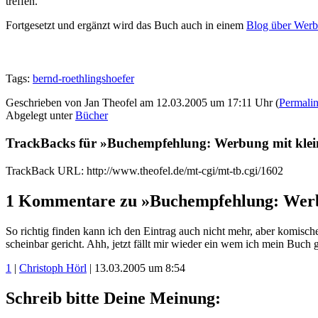
treffen.
Fortgesetzt und ergänzt wird das Buch auch in einem
Blog über Werb
Tags:
bernd-roethlingshoefer
Geschrieben von Jan Theofel am 12.03.2005 um 17:11 Uhr (
Permali
Abgelegt unter
Bücher
TrackBacks für »Buchempfehlung: Werbung mit kle
TrackBack URL: http://www.theofel.de/mt-cgi/mt-tb.cgi/1602
1 Kommentare zu »Buchempfehlung: Werb
So richtig finden kann ich den Eintrag auch nicht mehr, aber komisch
scheinbar gericht. Ahh, jetzt fällt mir wieder ein wem ich mein Buch 
1
|
Christoph Hörl
| 13.03.2005 um 8:54
Schreib bitte Deine Meinung: