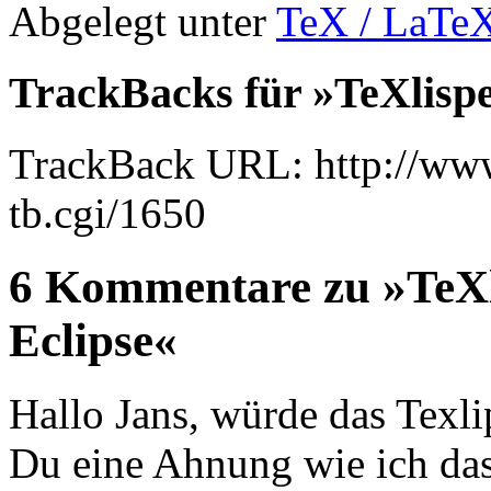
Abgelegt unter
TeX / LaTe
TrackBacks für »TeXlispe
TrackBack URL: http://www
tb.cgi/1650
6 Kommentare zu »TeXl
Eclipse«
Hallo Jans, würde das Texlip
Du eine Ahnung wie ich d