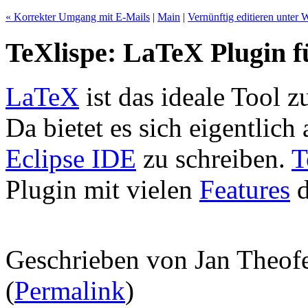
« Korrekter Umgang mit E-Mails
|
Main
|
Vernünftig editieren unter
TeXlispe: LaTeX Plugin f
LaTeX
ist das ideale Tool 
Da bietet es sich eigentlich
Eclipse IDE
zu schreiben.
T
Plugin mit vielen
Features
d
Geschrieben von Jan Theof
(
Permalink
)