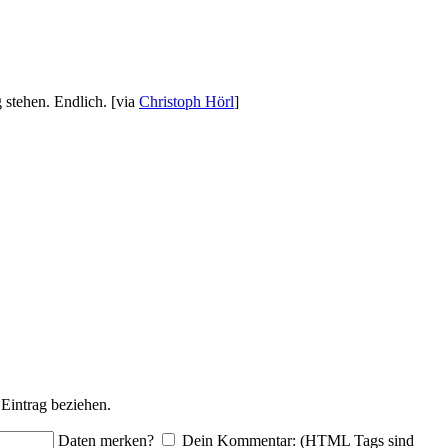
 stehen. Endlich. [via
Christoph Hörl
]
Eintrag beziehen.
Daten merken?
Dein Kommentar: (HTML Tags sind