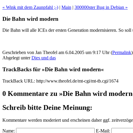
« Wink mit dem Zaunpfahl ;-)
|
Main
|
300000ster Bug in Debian »
Die Bahn wird modern
Die Bahn will alle ICEs der ersten Generation modernisieren. So soll
Geschrieben von Jan Theofel am 6.04.2005 um 9:17 Uhr (
Permalink
)
Abgelegt unter
Dies und das
TrackBacks für »Die Bahn wird modern«
TrackBack URL: http://www.theofel.de/mt-cgi/mt-tb.cgi/1674
0 Kommentare zu »Die Bahn wird modern
Schreib bitte Deine Meinung:
Kommentare werden moderiert und erscheinen daher ggf. zeitverzöger
Name:
E-Mail: