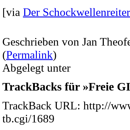
[via
Der Schockwellenreite
Geschrieben von Jan Theof
(
Permalink
)
Abgelegt unter
TrackBacks für »Freie G
TrackBack URL: http://www
tb.cgi/1689