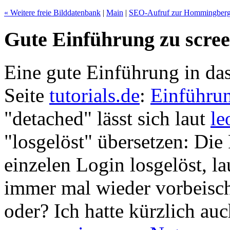
« Weitere freie Bilddatenbank
|
Main
|
SEO-Aufruf zur Hommingberge
Gute Einführung zu scre
Eine gute Einführung in d
Seite
tutorials.de
:
Einführun
"detached" lässt sich laut
le
"losgelöst" übersetzen: Di
einzelen Login losgelöst, l
immer mal wieder vorbeisch
oder? Ich hatte kürzlich au