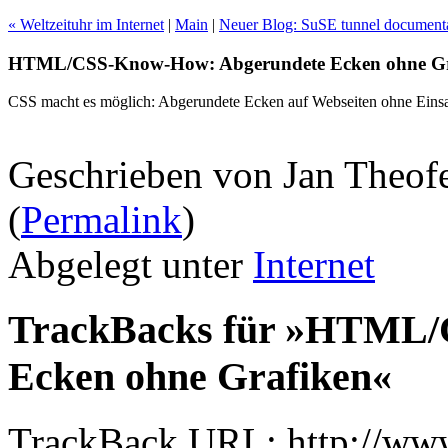
« Weltzeituhr im Internet
|
Main
|
Neuer Blog: SuSE tunnel documenta
HTML/CSS-Know-How: Abgerundete Ecken ohne Gr
CSS macht es möglich: Abgerundete Ecken auf Webseiten ohne Einsa
Geschrieben von Jan Theof
(
Permalink
)
Abgelegt unter
Internet
TrackBacks für »HTML/
Ecken ohne Grafiken«
TrackBack URL: http://www