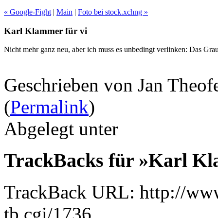
« Google-Fight
|
Main
|
Foto bei stock.xchng »
Karl Klammer für vi
Nicht mehr ganz neu, aber ich muss es unbedingt verlinken: Das Gr
Geschrieben von Jan Theof
(
Permalink
)
Abgelegt unter
TrackBacks für »Karl Kl
TrackBack URL: http://www
tb.cgi/1736