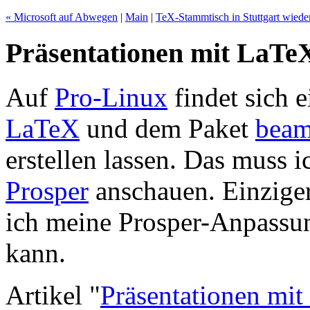
« Microsoft auf Abwegen
|
Main
|
TeX-Stammtisch in Stuttgart wiede
Präsentationen mit LaT
Auf
Pro-Linux
findet sich 
LaTeX
und dem Paket
beam
erstellen lassen. Das muss i
Prosper
anschauen. Einziger
ich meine Prosper-Anpass
kann.
Artikel "
Präsentationen m