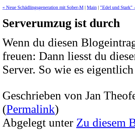
« Neue Schädlingsgeneration mit Sober-M
|
Main
|
"Edel und Stark" 
Serverumzug ist durch
Wenn du diesen Blogeintrag 
freuen: Dann liesst du die
Server. So wie es eigentlich 
Geschrieben von Jan Theof
(
Permalink
)
Abgelegt unter
Zu diesem 