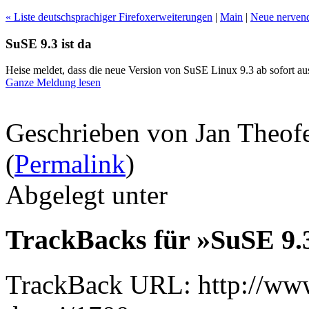
« Liste deutschsprachiger Firefoxerweiterungen
|
Main
|
Neue nervend
SuSE 9.3 ist da
Heise meldet, dass die neue Version von SuSE Linux 9.3 ab sofort a
Ganze Meldung lesen
Geschrieben von Jan Theof
(
Permalink
)
Abgelegt unter
TrackBacks für »SuSE 9.3
TrackBack URL: http://www