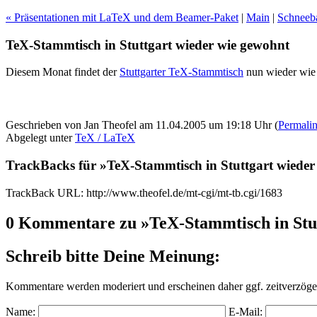
« Präsentationen mit LaTeX und dem Beamer-Paket
|
Main
|
Schneeba
TeX-Stammtisch in Stuttgart wieder wie gewohnt
Diesem Monat findet der
Stuttgarter TeX-Stammtisch
nun wieder wie 
Geschrieben von Jan Theofel am 11.04.2005 um 19:18 Uhr (
Permali
Abgelegt unter
TeX / LaTeX
TrackBacks für »TeX-Stammtisch in Stuttgart wieder
TrackBack URL: http://www.theofel.de/mt-cgi/mt-tb.cgi/1683
0 Kommentare zu »TeX-Stammtisch in Stut
Schreib bitte Deine Meinung:
Kommentare werden moderiert und erscheinen daher ggf. zeitverzöger
Name:
E-Mail: