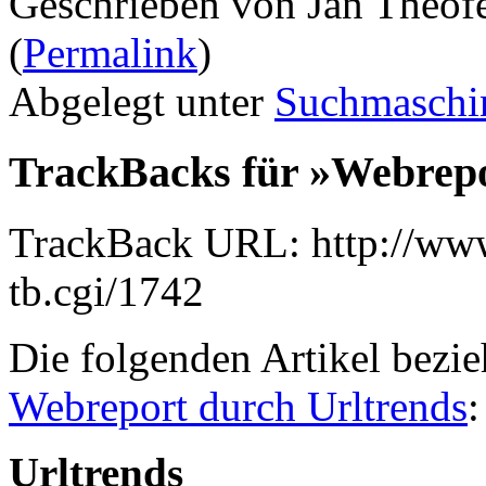
Geschrieben von Jan Theof
(
Permalink
)
Abgelegt unter
Suchmaschi
TrackBacks für »Webrepo
TrackBack URL: http://www
tb.cgi/1742
Die folgenden Artikel bezie
Webreport durch Urltrends
:
Urltrends